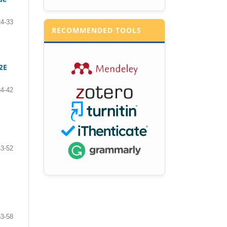
24-33
RECOMMENDED TOOLS
2E
34-42
43-52
53-58