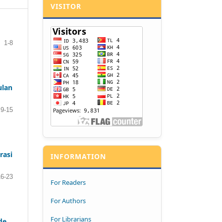
VISITOR
1-8
ulan
9-15
rasi
INFORMATION
16-23
For Readers
For Authors
For Librarians
de