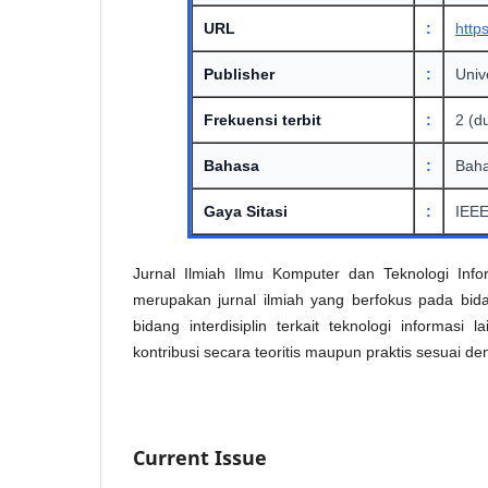
URL
:
http
Publisher
:
Univ
Frekuensi terbit
:
2 (d
Bahasa
:
Baha
Gaya Sitasi
:
IEEE
Jurnal Ilmiah Ilmu Komputer dan Teknologi Info
merupakan jurnal ilmiah yang berfokus pada bidan
bidang interdisiplin terkait teknologi informasi
kontribusi secara teoritis maupun praktis sesuai d
Current Issue