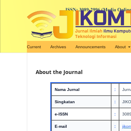
Current
Archives
Announcements
About
About the Journal
Nama Jurnal
:
Jurn
Singkatan
:
JIK
e-ISSN
:
3089
E-mail
:
jiko