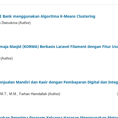
INE Bank menggunakan Algoritma K-Means Clustering
a Dwisukma (Author)
aja Masjid (KORMA) Berbasis Laravel Filament dengan Fitur Us
 (Author)
njualan Mandiri dan Kasir dengan Pembayaran Digital dan Integ
, M.T., M.M., Farhan Hamdallah (Author)
yakan Penerima Program Keluarga Harapan Menggunakan Meto