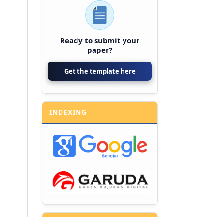
Ready to submit your
paper?
Get the template here
INDEXING