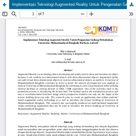
Implementasi Teknologi Augmented Reality Untuk Pengenalan Gedung Perkuliahan Universitas Muhammadiyah Bengkulu Berbasis Android