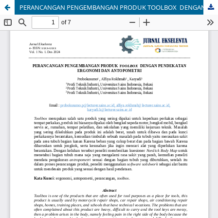
PERANCANGAN PENGEMBANGAN PRODUK TOOLBOX DENGAN PENDEKATAN ERGONOMI DAN ANTOPOMETRI